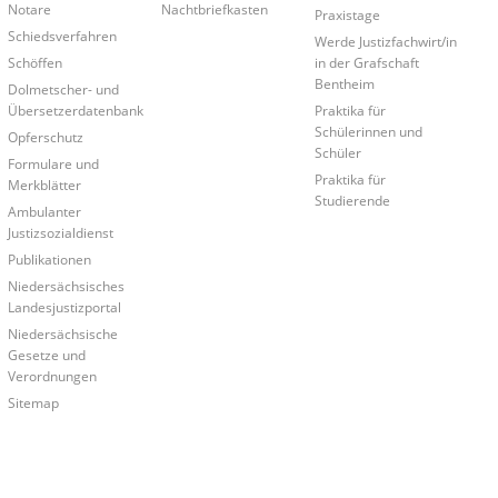
Notare
Nachtbriefkasten
Praxistage
Schiedsverfahren
Werde Justizfachwirt/in
Schöffen
in der Grafschaft
Bentheim
Dolmetscher- und
Übersetzerdatenbank
Praktika für
Schülerinnen und
Opferschutz
Schüler
Formulare und
Praktika für
Merkblätter
Studierende
Ambulanter
Justizsozialdienst
Publikationen
Niedersächsisches
Landesjustizportal
Niedersächsische
Gesetze und
Verordnungen
Sitemap