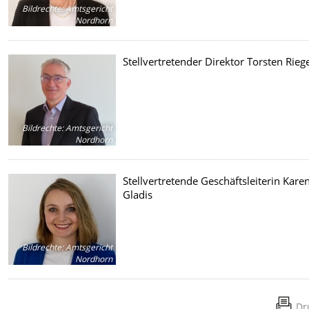
Bildrechte
:
Amtsgericht
Nordhorn
Stellvertretender Direktor Torsten Rieg
Bildrechte
:
Amtsgericht
Nordhorn
Stellvertretende Geschäftsleiterin Kare
Gladis
Bildrechte
:
Amtsgericht
Nordhorn
Dr